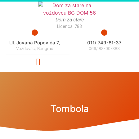
Dom za stare
Licenca: 783
Ul. Jovana Popovića 7,
011/ 749-81-37
Voždovac, Beograd
066/ 88-00-888
Tombola