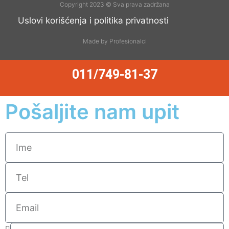
Copyright 2023 © Sva prava zadržana
Uslovi korišćenja i politika privatnosti
Made by Profesionalci
011/749-81-37
Pošaljite nam upit