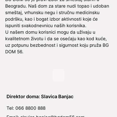
Beogradu. Naš dom za stare nudi topao i udoban
smeštaj, vrhunsku negu i stručnu medicinsku
podršku, kao i bogat izbor aktivnosti koje će
ispuniti svakodnevnicu naših korisnika.
U našem domu korisnici mogu da uživaju u
kvalitetnom životu i da se osećaju kao kod kuće,
uz potpunu bezbednost i sigurnost koju pruža BG
DOM 56.
Direktor doma: Slavica Banjac
Tel: 066 8800 888