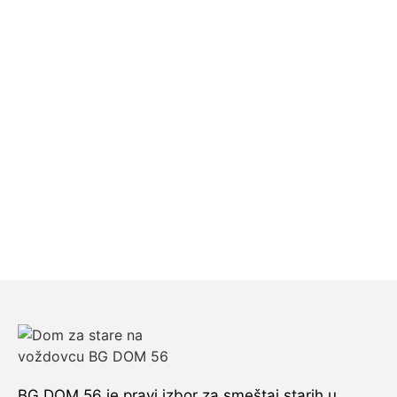
BG DOM 56 je pravi izbor za smeštaj starih u