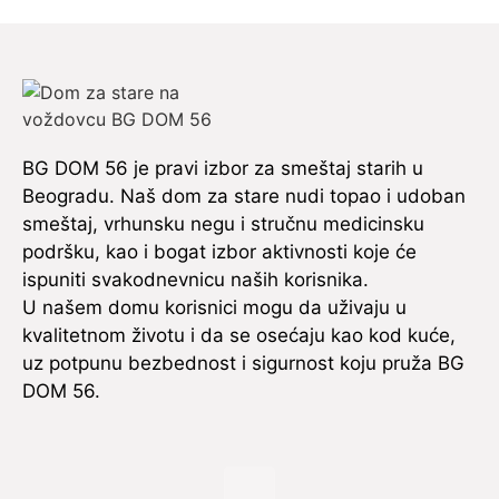
BG DOM 56 je pravi izbor za smeštaj starih u
Beogradu. Naš dom za stare nudi topao i udoban
smeštaj, vrhunsku negu i stručnu medicinsku
podršku, kao i bogat izbor aktivnosti koje će
ispuniti svakodnevnicu naših korisnika.
U našem domu korisnici mogu da uživaju u
kvalitetnom životu i da se osećaju kao kod kuće,
uz potpunu bezbednost i sigurnost koju pruža BG
DOM 56.