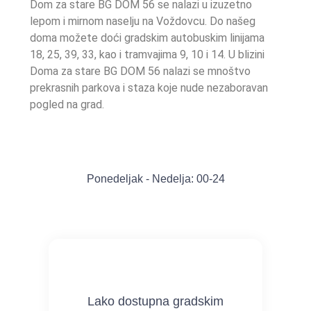
Dom za stare BG DOM 56 se nalazi u izuzetno
lepom i mirnom naselju na Voždovcu. Do našeg
doma možete doći gradskim autobuskim linijama
18, 25, 39, 33, kao i tramvajima 9, 10 i 14. U blizini
Doma za stare BG DOM 56 nalazi se mnoštvo
prekrasnih parkova i staza koje nude nezaboravan
pogled na grad.
Ponedeljak - Nedelja: 00-24
Lako dostupna gradskim