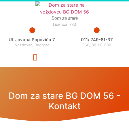
Dom za stare
Licenca: 783
Ul. Jovana Popovića 7,
011/ 749-81-37
Voždovac, Beograd
066/ 88-00-888
Dom za stare BG DOM 56 -
Kontakt