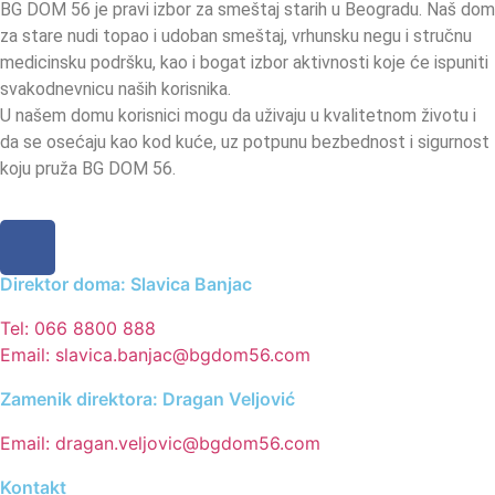
BG DOM 56 je pravi izbor za smeštaj starih u Beogradu. Naš dom
za stare nudi topao i udoban smeštaj, vrhunsku negu i stručnu
medicinsku podršku, kao i bogat izbor aktivnosti koje će ispuniti
svakodnevnicu naših korisnika.
U našem domu korisnici mogu da uživaju u kvalitetnom životu i
da se osećaju kao kod kuće, uz potpunu bezbednost i sigurnost
koju pruža BG DOM 56.
Direktor doma: Slavica Banjac
Tel: 066 8800 888
Email: slavica.banjac@bgdom56.com
Zamenik direktora: Dragan Veljović
Email: dragan.veljovic@bgdom56.com
Kontakt