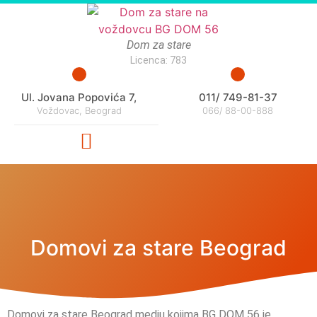
Dom za stare
Licenca: 783
Ul. Jovana Popovića 7,
011/ 749-81-37
Voždovac, Beograd
066/ 88-00-888
Domovi za stare Beograd
Domovi za stare Beograd medju kojima BG DOM 56 je