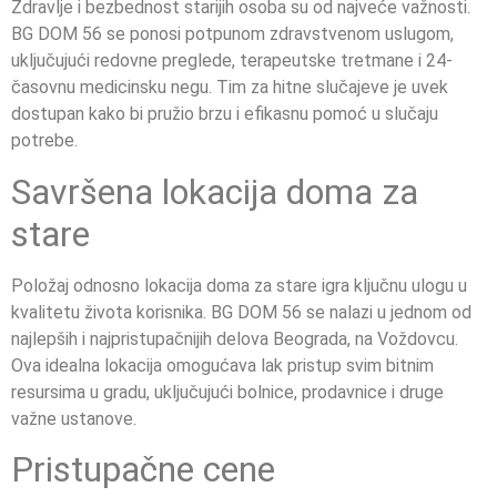
Zdravlje i bezbednost starijih osoba su od najveće važnosti.
BG DOM 56 se ponosi potpunom zdravstvenom uslugom,
uključujući redovne preglede, terapeutske tretmane i 24-
časovnu medicinsku negu. Tim za hitne slučajeve je uvek
dostupan kako bi pružio brzu i efikasnu pomoć u slučaju
potrebe.
Savršena lokacija doma za
stare
Položaj odnosno lokacija doma za stare igra ključnu ulogu u
kvalitetu života korisnika. BG DOM 56 se nalazi u jednom od
najlepših i najpristupačnijih delova Beograda, na Voždovcu.
Ova idealna lokacija omogućava lak pristup svim bitnim
resursima u gradu, uključujući bolnice, prodavnice i druge
važne ustanove.
Pristupačne cene