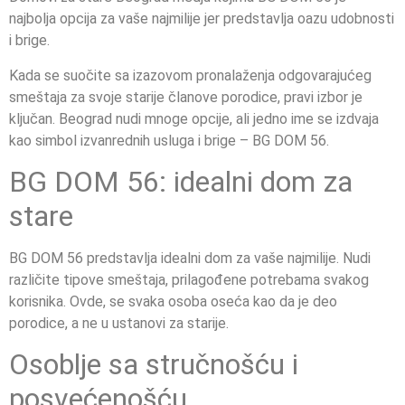
najbolja opcija za vaše najmilije jer predstavlja oazu udobnosti
i brige.
Kada se suočite sa izazovom pronalaženja odgovarajućeg
smeštaja za svoje starije članove porodice, pravi izbor je
ključan. Beograd nudi mnoge opcije, ali jedno ime se izdvaja
kao simbol izvanrednih usluga i brige – BG DOM 56.
BG DOM 56: idealni dom za
stare
BG DOM 56 predstavlja idealni dom za vaše najmilije. Nudi
različite tipove smeštaja, prilagođene potrebama svakog
korisnika. Ovde, se svaka osoba oseća kao da je deo
porodice, a ne u ustanovi za starije.
Osoblje sa stručnošću i
posvećenošću