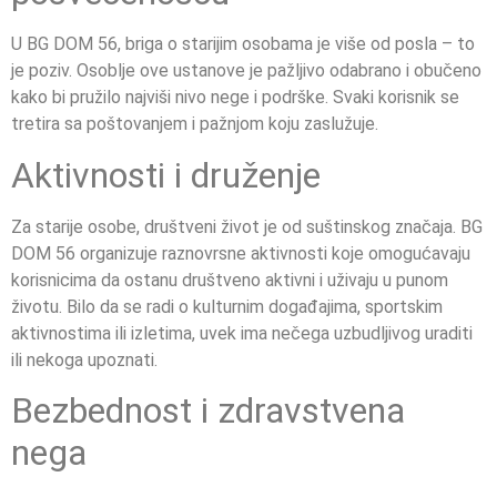
U BG DOM 56, briga o starijim osobama je više od posla – to
je poziv. Osoblje ove ustanove je pažljivo odabrano i obučeno
kako bi pružilo najviši nivo nege i podrške. Svaki korisnik se
tretira sa poštovanjem i pažnjom koju zaslužuje.
Aktivnosti i druženje
Za starije osobe, društveni život je od suštinskog značaja. BG
DOM 56 organizuje raznovrsne aktivnosti koje omogućavaju
korisnicima da ostanu društveno aktivni i uživaju u punom
životu. Bilo da se radi o kulturnim događajima, sportskim
aktivnostima ili izletima, uvek ima nečega uzbudljivog uraditi
ili nekoga upoznati.
Bezbednost i zdravstvena
nega