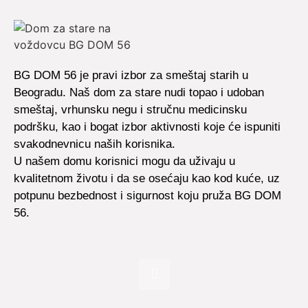
BG DOM 56 je pravi izbor za smeštaj starih u
Beogradu. Naš dom za stare nudi topao i udoban
smeštaj, vrhunsku negu i stručnu medicinsku
podršku, kao i bogat izbor aktivnosti koje će ispuniti
svakodnevnicu naših korisnika.
U našem domu korisnici mogu da uživaju u
kvalitetnom životu i da se osećaju kao kod kuće, uz
potpunu bezbednost i sigurnost koju pruža BG DOM
56.