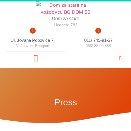
Dom za stare
Licenca: 783
Ul. Jovana Popovića 7,
011/ 749-81-37
Voždovac, Beograd
066/ 88-00-888
Press