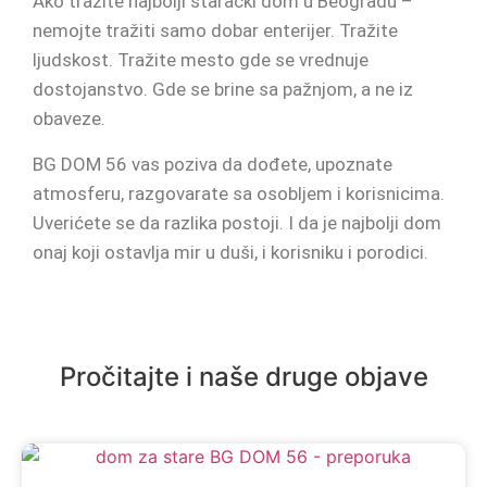
Ako tražite najbolji starački dom u Beogradu –
nemojte tražiti samo dobar enterijer. Tražite
ljudskost. Tražite mesto gde se vrednuje
dostojanstvo. Gde se brine sa pažnjom, a ne iz
obaveze.
BG DOM 56 vas poziva da dođete, upoznate
atmosferu, razgovarate sa osobljem i korisnicima.
Uverićete se da razlika postoji. I da je najbolji dom
onaj koji ostavlja mir u duši, i korisniku i porodici.
Pročitajte i naše druge objave