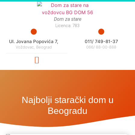
Dom za stare
Licenca: 783
Ul. Jovana Popovića 7,
011/ 749-81-37
Voždovac, Beograd
066/ 88-00-888
Najbolji starački dom u
Beogradu