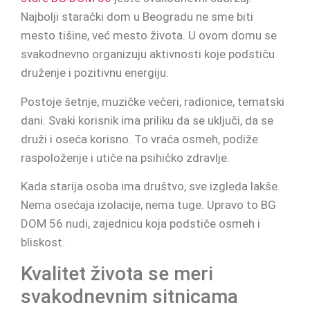
Najbolji starački dom u Beogradu ne sme biti
mesto tišine, već mesto života. U ovom domu se
svakodnevno organizuju aktivnosti koje podstiču
druženje i pozitivnu energiju.
Postoje šetnje, muzičke večeri, radionice, tematski
dani. Svaki korisnik ima priliku da se uključi, da se
druži i oseća korisno. To vraća osmeh, podiže
raspoloženje i utiče na psihičko zdravlje.
Kada starija osoba ima društvo, sve izgleda lakše.
Nema osećaja izolacije, nema tuge. Upravo to BG
DOM 56 nudi, zajednicu koja podstiče osmeh i
bliskost.
Kvalitet života se meri
svakodnevnim sitnicama