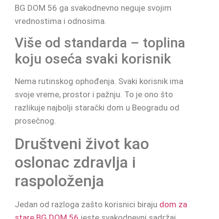
BG DOM 56 ga svakodnevno neguje svojim
vrednostima i odnosima.
Više od standarda – toplina
koju oseća svaki korisnik
Nema rutinskog ophođenja. Svaki korisnik ima
svoje vreme, prostor i pažnju. To je ono što
razlikuje najbolji starački dom u Beogradu od
prosečnog.
Društveni život kao
oslonac zdravlja i
raspoloženja
Jedan od razloga zašto korisnici biraju
dom za
stare BG DOM 56
jeste svakodnevni sadržaj.