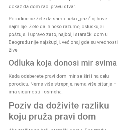
dokaz da dom radi pravu stvar.
Porodice ne žele da samo neko „pazi“ njihove
najmilije. Žele da ih neko razume, osluškuje i
poštuje. I upravo zato, najbolji starački dom u
Beogradu nije najskuplji, već onaj gde su vrednosti
žive.
Odluka koja donosi mir svima
Kada odaberete pravi dom, mir se širi i na celu
porodicu. Nema više strepnje, nema više pitanja –
ima sigurnosti i osmeha.
Poziv da doživite razliku
koju pruža pravi dom