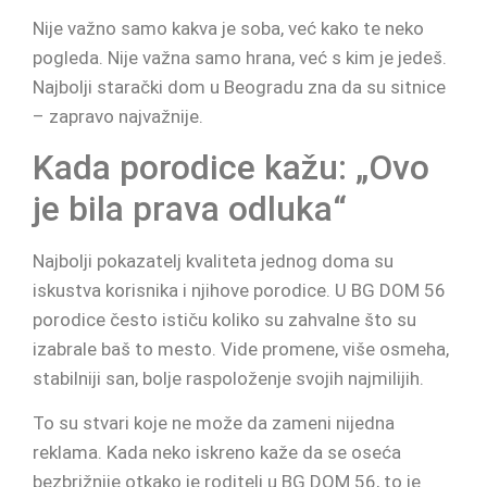
Nije važno samo kakva je soba, već kako te neko
pogleda. Nije važna samo hrana, već s kim je jedeš.
Najbolji starački dom u Beogradu zna da su sitnice
– zapravo najvažnije.
Kada porodice kažu: „Ovo
je bila prava odluka“
Najbolji pokazatelj kvaliteta jednog doma su
iskustva korisnika i njihove porodice. U BG DOM 56
porodice često ističu koliko su zahvalne što su
izabrale baš to mesto. Vide promene, više osmeha,
stabilniji san, bolje raspoloženje svojih najmilijih.
To su stvari koje ne može da zameni nijedna
reklama. Kada neko iskreno kaže da se oseća
bezbrižnije otkako je roditelj u BG DOM 56, to je