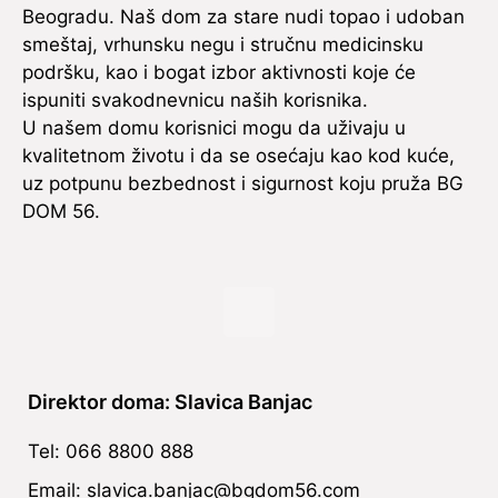
Beogradu. Naš dom za stare nudi topao i udoban
smeštaj, vrhunsku negu i stručnu medicinsku
podršku, kao i bogat izbor aktivnosti koje će
ispuniti svakodnevnicu naših korisnika.
U našem domu korisnici mogu da uživaju u
kvalitetnom životu i da se osećaju kao kod kuće,
uz potpunu bezbednost i sigurnost koju pruža BG
DOM 56.
Direktor doma: Slavica Banjac
Tel: 066 8800 888
Email: slavica.banjac@bgdom56.com