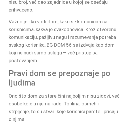
nisu broj, već deo zajednice u kojoj se osećaju
prihvaćeno.
Važno je i ko vodi dom, kako se komunicira sa
korisnicima, kakva je svakodnevica. Kroz otvorenu
komunikaciju, pažljivu negu i razumevanje potreba
svakog korisnika, BG DOM 56 se izdvaja kao dom
koji ne nudi samo uslugu – već pristup sa
poštovanjem.
Pravi dom se prepoznaje po
ljudima
Ono što dom za stare čini najboljim nisu zidovi, već
osobe koje u njemu rade. Toplina, osmeh i
strpljenje, to su stvari koje korisnici pamte i pričaju
o njima.