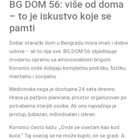
BG DOM 56: više od doma
– to je iskustvo koje se
pamti
Dobar starački dom u Beogradu mora imati i dobre
uslove – ali to nije sve. BG DOM 56 objedinjuje
modernu opremu sa emocionalnom brigom.
Korisnici ovde dobijaju kompletnu podršku, fizičku,
mentalnu i socijalnu.
Medicinska nega je dostupna 24 sata dnevno.
Hrana je pažljivo planirana, prostor organizovan po
potrebama starijih osoba. Ali ono najvažnije je
pristup, ljubazan, individualan i iskren.
Korisnici često kažu: „Ovde se osećam kao kod
kuće.“ Taj osećaj se ne može kupiti, on se gradi. A