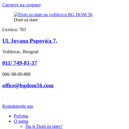
Скочите на садржај
Dom za stare
Licenca: 783
Ul. Jovana Popovića 7,
Voždovac, Beograd
011/ 749-81-37
066/ 88-00-888
office@bgdom56.com
.
Kontaktirajte nas
Početna
O nama
Šta je Dom za stare?