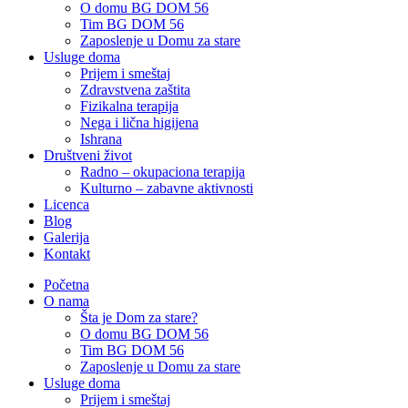
O domu BG DOM 56
Tim BG DOM 56
Zaposlenje u Domu za stare
Usluge doma
Prijem i smeštaj
Zdravstvena zaštita
Fizikalna terapija
Nega i lična higijena
Ishrana
Društveni život
Radno – okupaciona terapija
Kulturno – zabavne aktivnosti
Licenca
Blog
Galerija
Kontakt
Početna
O nama
Šta je Dom za stare?
O domu BG DOM 56
Tim BG DOM 56
Zaposlenje u Domu za stare
Usluge doma
Prijem i smeštaj