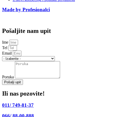
Made by Profesionalci
011/749-81-37
Pošaljite nam upit
Ime
Tel
Email
Poruka
Pošalji upit
Ili nas pozovite!
011/ 749-81-37
066/ 88-00-888