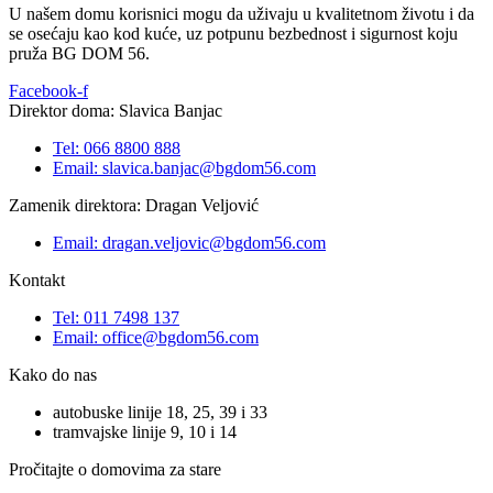
U našem domu korisnici mogu da uživaju u kvalitetnom životu i da
se osećaju kao kod kuće, uz potpunu bezbednost i sigurnost koju
pruža BG DOM 56.
Facebook-f
Direktor doma: Slavica Banjac
Tel: 066 8800 888
Email: slavica.banjac@bgdom56.com
Zamenik direktora: Dragan Veljović
Email: dragan.veljovic@bgdom56.com
Kontakt
Tel: 011 7498 137
Email: office@bgdom56.com
Kako do nas
autobuske linije 18, 25, 39 i 33
tramvajske linije 9, 10 i 14
Pročitajte o domovima za stare