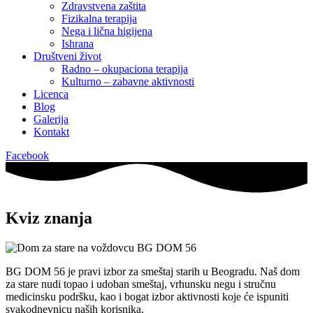
Zdravstvena zaštita
Fizikalna terapija
Nega i lična higijena
Ishrana
Društveni život
Radno – okupaciona terapija
Kulturno – zabavne aktivnosti
Licenca
Blog
Galerija
Kontakt
Facebook
Kviz znanja
BG DOM 56 je pravi izbor za smeštaj starih u Beogradu. Naš dom
za stare nudi topao i udoban smeštaj, vrhunsku negu i stručnu
medicinsku podršku, kao i bogat izbor aktivnosti koje će ispuniti
svakodnevnicu naših korisnika.